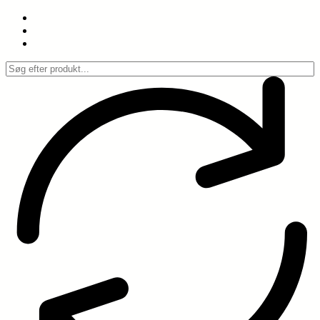
Spring
til
indhold